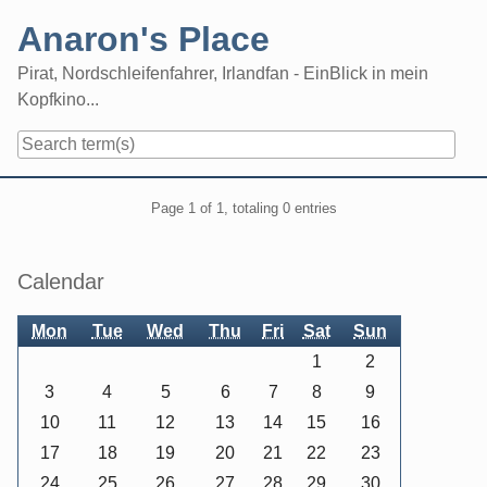
Skip
Anaron's Place
to
content
Pirat, Nordschleifenfahrer, Irlandfan - EinBlick in mein
Kopfkino...
Navigation
Pagination
Page 1 of 1, totaling 0 entries
Sidebar
Calendar
Mon
Tue
Wed
Thu
Fri
Sat
Sun
1
2
3
4
5
6
7
8
9
10
11
12
13
14
15
16
17
18
19
20
21
22
23
24
25
26
27
28
29
30