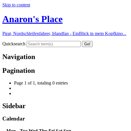
Skip to content
Anaron's Place
Pirat, Nordschleifenfahrer, Irlandfan - EinBlick in mein Kopfkino...
Quicksearch
Navigation
Pagination
Page 1 of 1, totaling 0 entries
Sidebar
Calendar
Mon
Tue
Wed
Thu
Fri
Sat
Sun