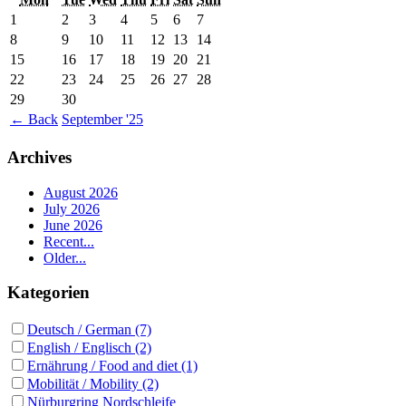
1
2
3
4
5
6
7
8
9
10
11
12
13
14
15
16
17
18
19
20
21
22
23
24
25
26
27
28
29
30
←
Back
September '25
Archives
August 2026
July 2026
June 2026
Recent...
Older...
Kategorien
Deutsch / German (7)
English / Englisch (2)
Ernährung / Food and diet (1)
Mobilität / Mobility (2)
Nürburgring Nordschleife