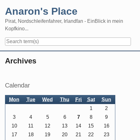
Skip
Anaron's Place
to
content
Pirat, Nordschleifenfahrer, Irlandfan - EinBlick in mein
Kopfkino...
Navigation
Archives
Sidebar
Calendar
Mon
Tue
Wed
Thu
Fri
Sat
Sun
1
2
3
4
5
6
7
8
9
10
11
12
13
14
15
16
17
18
19
20
21
22
23