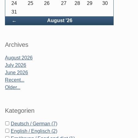
24
25
26
27
28
29
30
31
Back
←
August '26
Archives
August 2026
July 2026
June 2026
Recent...
Older...
Kategorien
Deutsch / German (7)
English / Englisch (2)